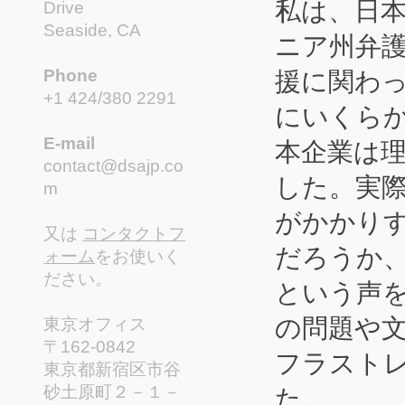
私は、日
Drive
Seaside, CA
ニア州弁護士
援に関わ
Phone
+1 424/380 2291
にいくら
本企業は
E-mail
contact@dsajp.co
した。実
m
がかかり
又は
コンタクトフ
だろうか
ォーム
をお使いく
ださい。
という声
の問題や
東京オフィス
〒162-0842
フラスト
東京都新宿区市谷
た。
砂土原町２－１－