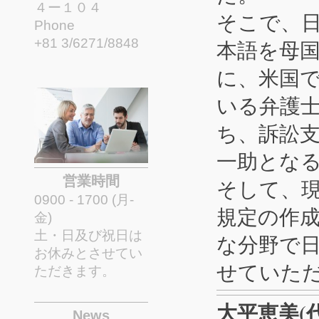
４ー１０４
そこで、
Phone
+81 3/6271/8848
本語を母
に、米国での
いる弁護
ち、訴訟
一助とな
営業時間
そして、
0900 - 1700 (月-
規定の作
金)
土・日及び祝日は
な分野で
お休みとさせてい
せていた
ただきます。
大平恵美(
News