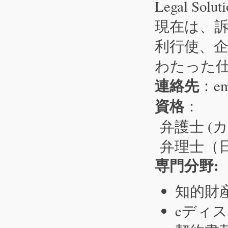
Legal Solu
現在は、
利行使、
わたった
連絡先
：emi
資格
：
弁護士 (
弁理士（
専門分野:
知的財
eディ