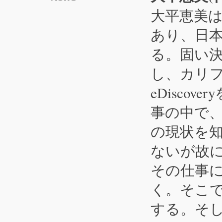
大平恵美
あり、日
る。固い
し、カリ
eDisco
事の中で
の現状を
ないが故
その仕事
く。そこ
する。そし