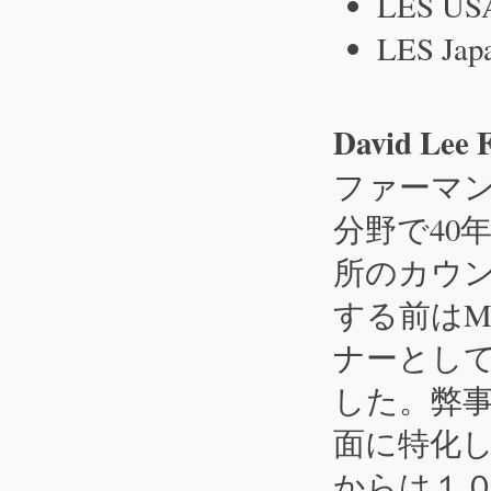
LES U
LES Jap
David Lee 
ファーマン
分野で40
所のカウ
する前はMor
ナーとし
した。弊
面に特化
からは１