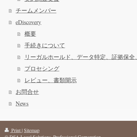
チームメンバー
eDiscovery
概要
手続きについて
リーガルホールド、データ特定、証拠保全
プロセシング
レビュー、書類開示
お問合せ
News
Print
|
Sitemap
© DSA Legal Solutions, Professional Corporation