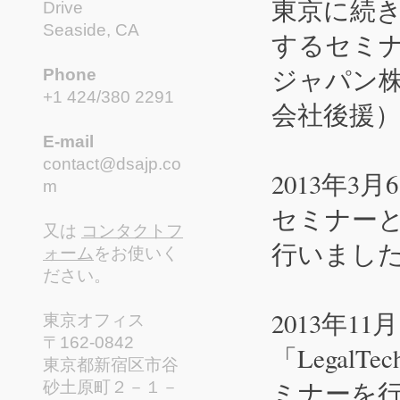
東京に続き、
Drive
Seaside, CA
するセミ
ジャパン株
Phone
+1 424/380 2291
会社後援
E-mail
contact@dsajp.co
2013年
m
セミナーとと
又は
コンタクトフ
行いました
ォーム
をお使いく
ださい。
2013年
東京オフィス
〒162-0842
「LegalT
東京都新宿区市谷
ミナーを
砂土原町２－１－