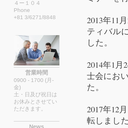
４ー１０４
Phone
+81 3/6271/8848
2013年
ティバルにお
した。
2014年
営業時間
士会において
0900 - 1700 (月-
た。
金)
土・日及び祝日は
お休みとさせてい
2017年
ただきます。
転しまし
News