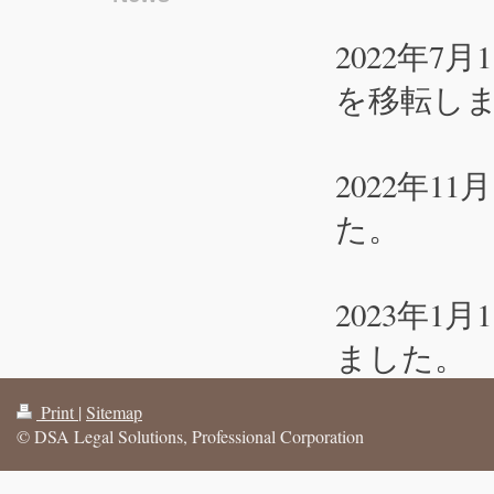
2022年
を移転し
2022年
た。
2023年
ました。
Print
|
Sitemap
© DSA Legal Solutions, Professional Corporation